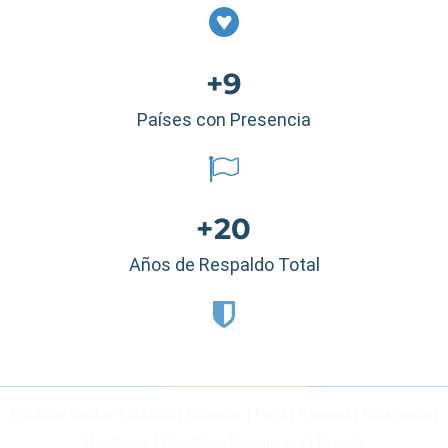
+9
Países con Presencia
+20
Años de Respaldo Total
Estados Unidos
|
México
|
Ecuador
|
Perú
|
Panamá
|
Nicaragua
|
Honduras
|
República Dominicana
|
España