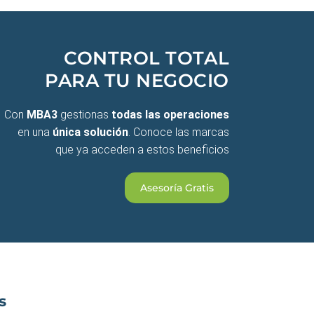
CONTROL TOTAL
PARA TU NEGOCIO
Con
MBA3
gestionas
todas las operaciones
en una
única solución
. Conoce las marcas
que ya acceden a estos beneficios
Asesoría Gratis
s