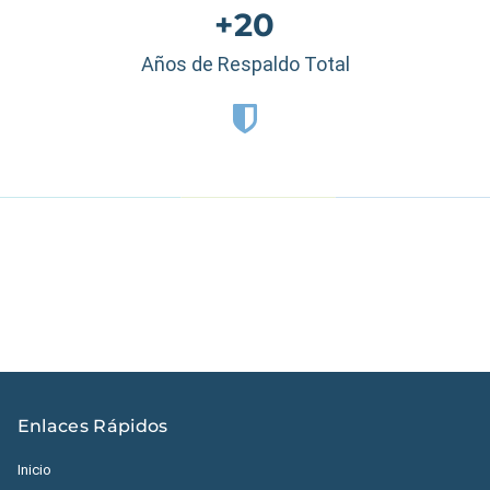
+20
Años de Respaldo Total
Estados Unidos
|
México
|
Ecuador
|
Perú
|
Panamá
|
Nicaragua
|
Honduras
|
República Dominicana
|
España
Enlaces Rápidos
Inicio