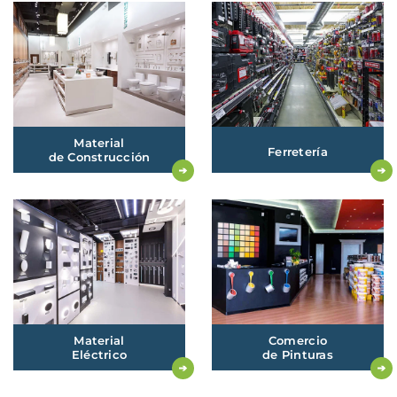
Material
Ferretería
d
E Construcción
Material
Comercio
Eléctrico
de
Pinturas