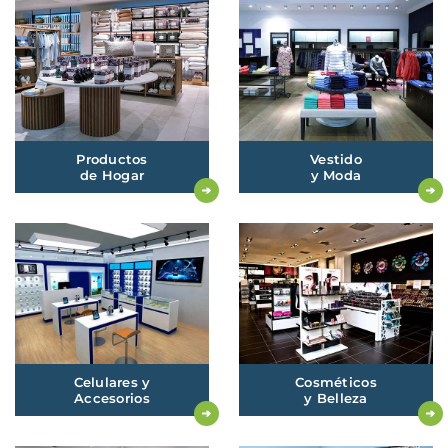
Productos
Vestido
de
Hogar
y
Moda
Celulares
y
Cosméticos
Accesorios
y
Belleza