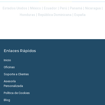
Estados Unidos
|
México
|
Ecuador
|
Perú
|
Panamá
|
Nicaragua
|
Honduras
|
República Dominicana
|
España
Enlaces Rápidos
Inicio
Oficinas
Soporte a Clientes
Asesoría
Personalizada
Política de Cookies
Blog