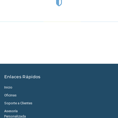
Estados Unidos
|
México
|
Ecuador
|
Perú
|
Panamá
|
Nicaragua
|
Honduras
|
República Dominicana
|
España
Enlaces Rápidos
Inicio
Oficinas
Soporte a Clientes
Asesoría
Personalizada