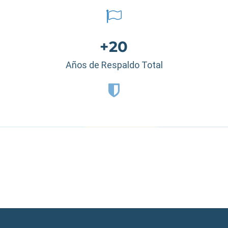
+20
Años de Respaldo Total
Estados Unidos
|
México
|
Ecuador
|
Perú
|
Panamá
|
Nicaragua
|
Honduras
|
República Dominicana
|
España