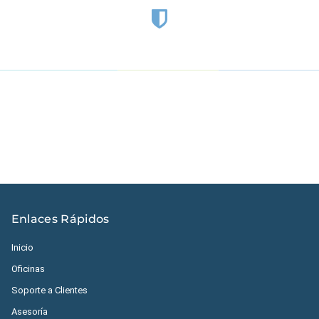
Estados Unidos
|
México
|
Ecuador
|
Perú
|
Panamá
|
Nicaragua
|
Honduras
|
República Dominicana
|
España
Enlaces Rápidos
Inicio
Oficinas
Soporte a Clientes
Asesoría