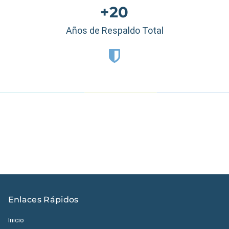
+20
Años de Respaldo Total
Estados Unidos
|
México
|
Ecuador
|
Perú
|
Panamá
|
Nicaragua
|
Honduras
|
República Dominicana
|
España
Enlaces Rápidos
Inicio