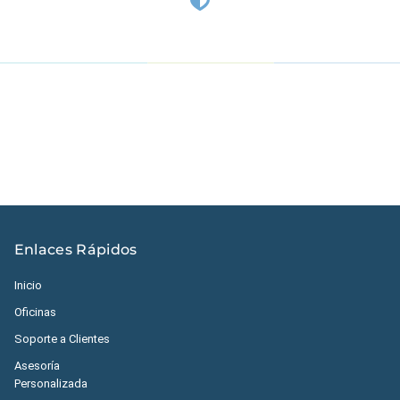
Estados Unidos
|
México
|
Ecuador
|
Perú
|
Panamá
|
Nicaragua
|
Honduras
|
República Dominicana
|
España
Enlaces Rápidos
Inicio
Oficinas
Soporte a Clientes
Asesoría
Personalizada