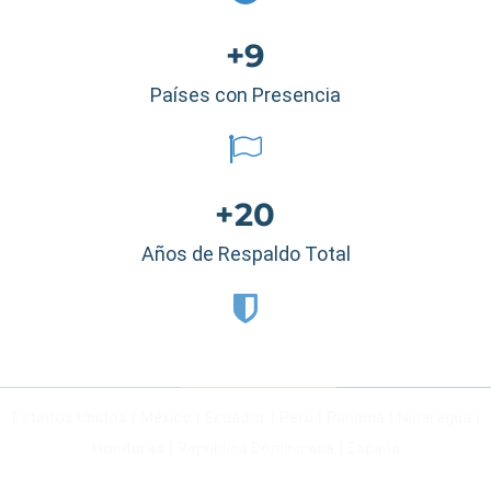
+9
Países con Presencia
+20
Años de Respaldo Total
Estados Unidos
|
México
|
Ecuador
|
Perú
|
Panamá
|
Nicaragua
|
Honduras
|
República Dominicana
|
España