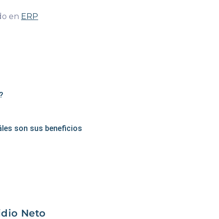
do en
ERP
?
áles son sus beneficios
idio Neto