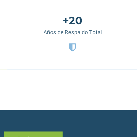
+20
Años de Respaldo Total
 Dominicana
|
España