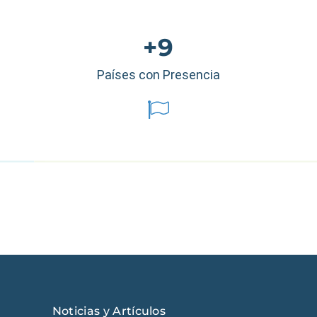
+9
Países con Presencia
éxico
|
Ecuador
|
Perú
|
Panamá
|
Nicaragua
|
Honduras
|
República
Noticias y Artículos