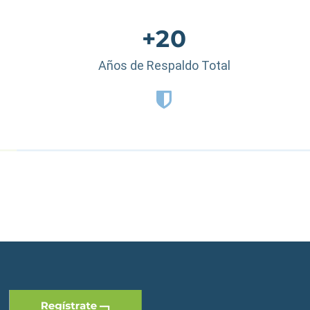
+20
Años de Respaldo Total
 Dominicana
|
España