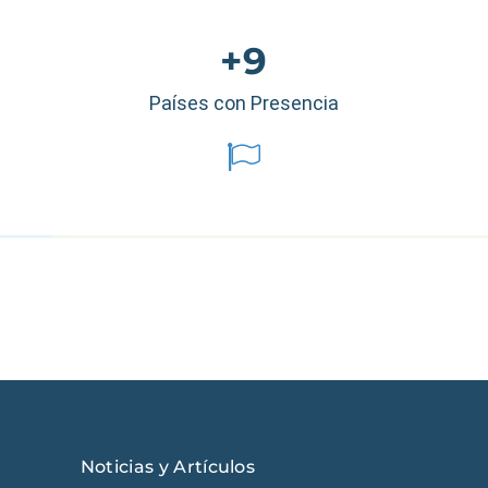
+9
Países con Presencia
éxico
|
Ecuador
|
Perú
|
Panamá
|
Nicaragua
|
Honduras
|
República
Noticias y Artículos