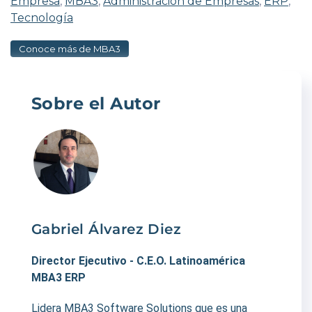
Empresa
,
MBA3
,
Administración de Empresas
,
ERP
,
Tecnología
Conoce más de MBA3
Sobre el Autor
Gabriel Álvarez Diez
Director Ejecutivo - C.E.O. Latinoamérica
MBA3 ERP
Lidera MBA3 Software Solutions que es una