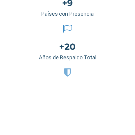
+9
Países con Presencia
+20
Años de Respaldo Total
Estados Unidos
|
México
|
Ecuador
|
Perú
|
Panamá
|
Nicaragua
|
Honduras
|
República Dominicana
|
España