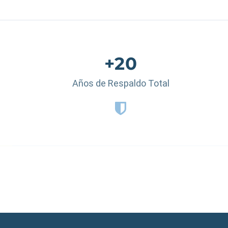
+20
Años de Respaldo Total
 Dominicana
|
España