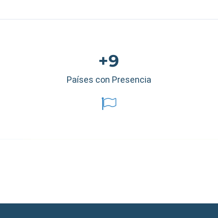
+9
Países con Presencia
éxico
|
Ecuador
|
Perú
|
Panamá
|
Nicaragua
|
Honduras
|
República