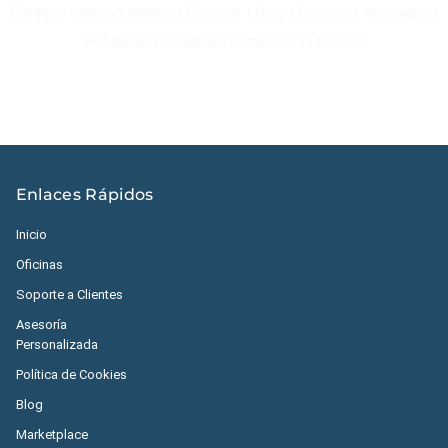
Estados Unidos
|
México
|
Ecuador
|
Perú
|
Panamá
|
Nicaragua
|
Honduras
|
República Dominicana
|
España
Enlaces Rápidos
Inicio
Oficinas
Soporte a Clientes
Asesoría
Personalizada
Política de Cookies
Blog
Marketplace