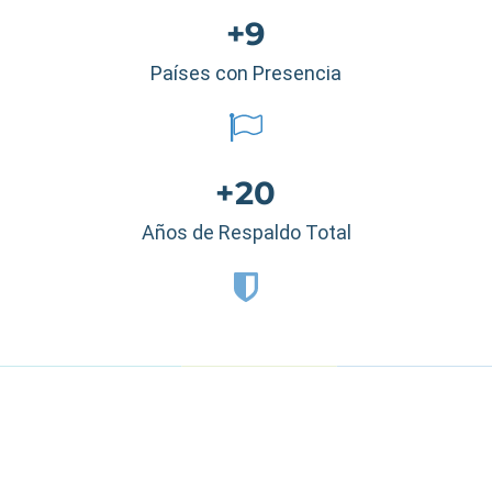
+9
Países con Presencia
+20
Años de Respaldo Total
Estados Unidos
|
México
|
Ecuador
|
Perú
|
Panamá
|
Nicaragua
|
Honduras
|
República Dominicana
|
España