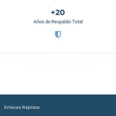
+20
Años de Respaldo Total
Estados Unidos
|
México
|
Ecuador
|
Perú
|
Panamá
|
Nicaragua
|
Honduras
|
República Dominicana
|
España
Enlaces Rápidos