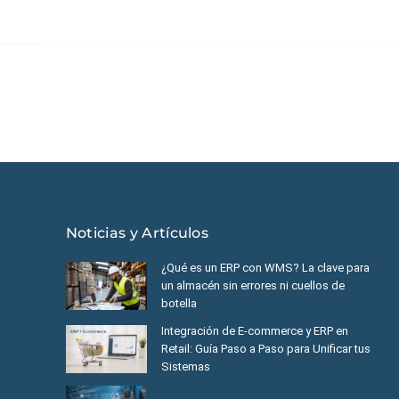
éxico
|
Ecuador
|
Perú
|
Panamá
|
Nicaragua
|
Honduras
|
República
Noticias y Artículos
¿Qué es un ERP con WMS? La clave para
un almacén sin errores ni cuellos de
botella
Integración de E-commerce y ERP en
Retail: Guía Paso a Paso para Unificar tus
Sistemas