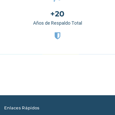
+20
Años de Respaldo Total
Estados Unidos
|
México
|
Ecuador
|
Perú
|
Panamá
|
Nicaragua
|
Honduras
|
República Dominicana
|
España
Enlaces Rápidos