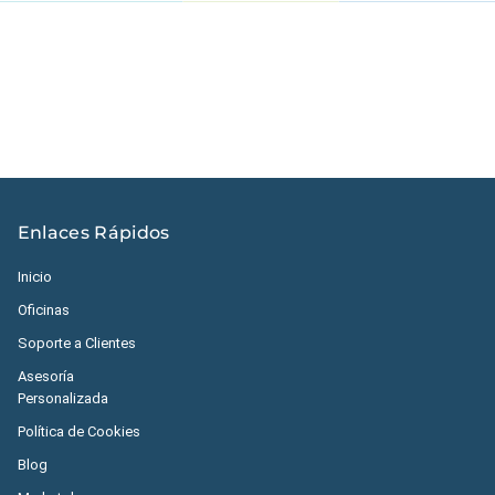
Estados Unidos
|
México
|
Ecuador
|
Perú
|
Panamá
|
Nicaragua
|
Honduras
|
República Dominicana
|
España
Enlaces Rápidos
Inicio
Oficinas
Soporte a Clientes
Asesoría
Personalizada
Política de Cookies
Blog