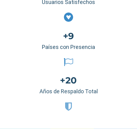
Usuarios Satisfechos
+9
Países con Presencia
+20
Años de Respaldo Total
Estados Unidos
|
México
|
Ecuador
|
Perú
|
Panamá
|
Nicaragua
|