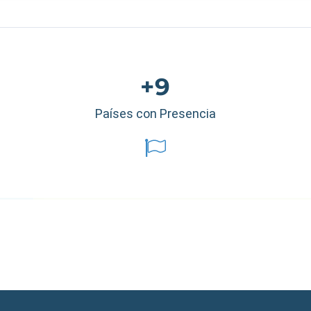
+9
Países con Presencia
éxico
|
Ecuador
|
Perú
|
Panamá
|
Nicaragua
|
Honduras
|
República