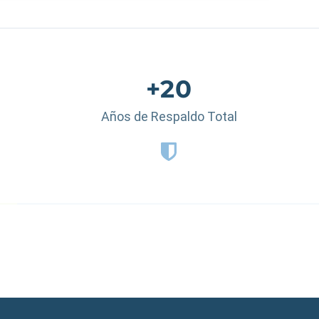
+20
Años de Respaldo Total
 Dominicana
|
España