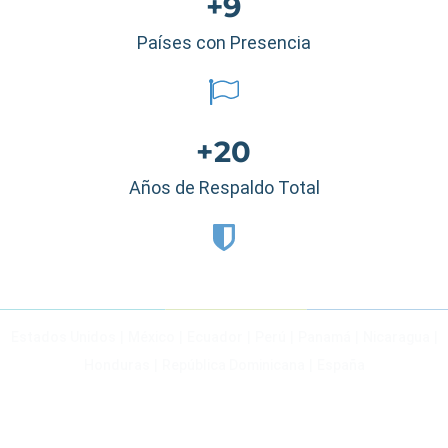
+9
Países con Presencia
+20
Años de Respaldo Total
Estados Unidos
|
México
|
Ecuador
|
Perú
|
Panamá
|
Nicaragua
|
Honduras
|
República Dominicana
|
España