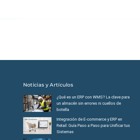
éxico
|
Ecuador
|
Perú
|
Panamá
|
Nicaragua
|
Honduras
|
República
Noticias y Artículos
¿Qué es un ERP con WMS? La clave para
un almacén sin errores ni cuellos de
botella
Integración de E-commerce y ERP en
Retail: Guía Paso a Paso para Unificar tus
Sistemas