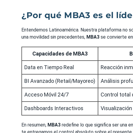
¿Por qué MBA3 es el líder
Entendemos Latinoamérica. Nuestra plataforma no solo
una movilidad sin precedentes,
MBA3
se convierte en 
Capacidades de MBA3
B
Data en Tiempo Real
Reacción inm
BI Avanzado (Retail/Mayoreo)
Análisis prof
Acceso Móvil 24/7
Control total
Dashboards Interactivos
Visualización
En resumen,
MBA3
redefine lo que significa ser una 
te entregamos el control absoluto sobre el presente y