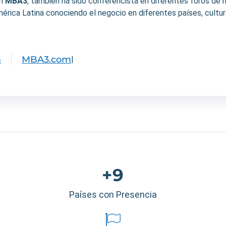
en
MBA3
, también ha sido conferencista en diferentes foros de 
rica Latina conociendo el negocio en diferentes países, cultur
m
MBA3.com
|
+9
Países con Presencia