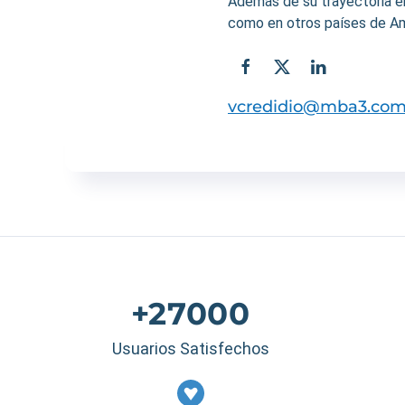
Además de su trayectoria 
como en otros países de Amé
vcredidio@mba3.co
+27000
Usuarios Satisfechos