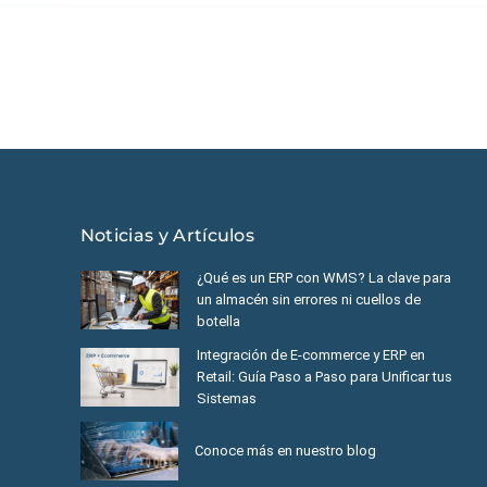
éxico
|
Ecuador
|
Perú
|
Panamá
|
Nicaragua
|
Honduras
|
República
Noticias y Artículos
¿Qué es un ERP con WMS? La clave para
un almacén sin errores ni cuellos de
botella
Integración de E-commerce y ERP en
Retail: Guía Paso a Paso para Unificar tus
Sistemas
Conoce más en nuestro blog