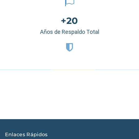
+20
Años de Respaldo Total
Estados Unidos
|
México
|
Ecuador
|
Perú
|
Panamá
|
Nicaragua
|
Honduras
|
República Dominicana
|
España
Enlaces Rápidos