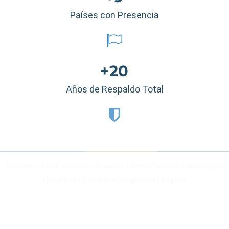
Países con Presencia
+20
Años de Respaldo Total
Estados Unidos
|
México
|
Ecuador
|
Perú
|
Panamá
|
Nicaragua
|
Honduras
|
República Dominicana
|
España