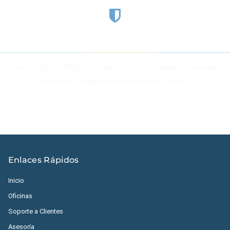
Estados Unidos
|
México
|
Ecuador
|
Perú
|
Panamá
|
Nicaragua
|
Honduras
|
República Dominicana
|
España
Enlaces Rápidos
Inicio
Oficinas
Soporte a Clientes
Asesoría