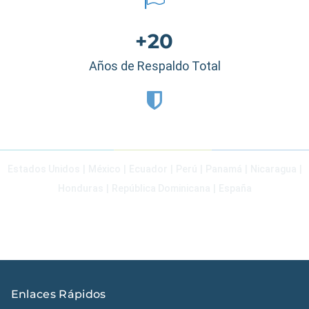
+20
Años de Respaldo Total
Estados Unidos
|
México
|
Ecuador
|
Perú
|
Panamá
|
Nicaragua
|
Honduras
|
República Dominicana
|
España
Enlaces Rápidos