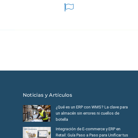
éxico
|
Ecuador
|
Perú
|
Panamá
|
Nicaragua
|
Honduras
|
República
Noticias y Artículos
¿Qué es un ERP con WMS? La clave para
un almacén sin errores ni cuellos de
botella
Integración de E-commerce y ERP en
Retail: Guía Paso a Paso para Unificar tus