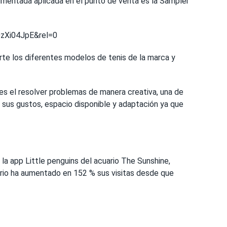
umentada aplicada en el punto de venta es la Sampler
zXi04JpE&rel=0
te los diferentes modelos de tenis de la marca y
es el resolver problemas de manera creativa, una de
e sus gustos, espacio disponible y adaptación ya que
la app Little penguins del acuario The Sunshine,
uario ha aumentado en 152 % sus visitas desde que