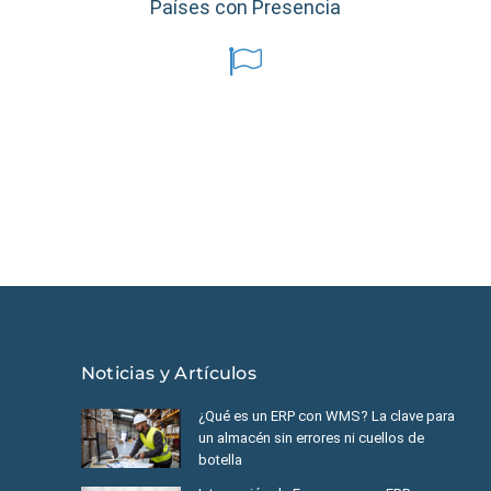
Países con Presencia
éxico
|
Ecuador
|
Perú
|
Panamá
|
Nicaragua
|
Honduras
|
República
Noticias y Artículos
¿Qué es un ERP con WMS? La clave para
un almacén sin errores ni cuellos de
botella