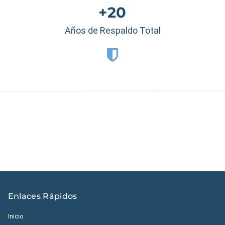
+20
Años de Respaldo Total
Estados Unidos
|
México
|
Ecuador
|
Perú
|
Panamá
|
Nicaragua
|
Honduras
|
República Dominicana
|
España
Enlaces Rápidos
Inicio