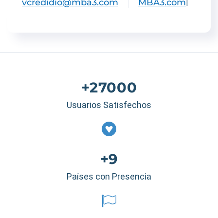
vcredidio@mba3.com
MBA3.com
|
+27000
Usuarios Satisfechos
+9
Países con Presencia