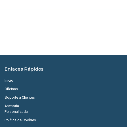
Estados Unidos
|
México
|
Ecuador
|
Perú
|
Panamá
|
Nicaragua
|
Honduras
|
República Dominicana
|
España
Enlaces Rápidos
Inicio
Oficinas
Soporte a Clientes
Asesoría
Personalizada
Política de Cookies