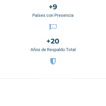
+9
Países con Presencia
+20
Años de Respaldo Total
Estados Unidos
|
México
|
Ecuador
|
Perú
|
Panamá
|
Nicaragua
|
Honduras
|
República Dominicana
|
España