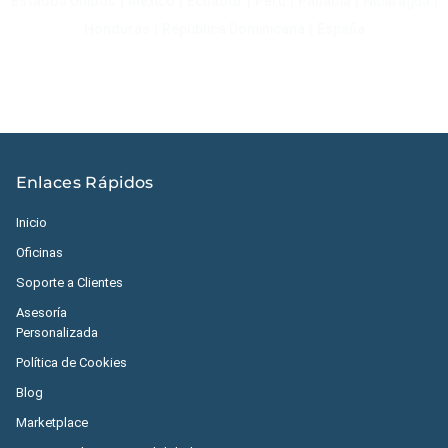
Estados Unidos
|
México
|
Ecuador
|
Perú
|
Panamá
|
Nicaragua
|
Honduras
|
República Dominicana
|
España
Enlaces Rápidos
Inicio
Oficinas
Soporte a Clientes
Asesoría
Personalizada
Política de Cookies
Blog
Marketplace