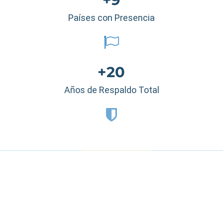
Países con Presencia
+20
Años de Respaldo Total
Estados Unidos
|
México
|
Ecuador
|
Perú
|
Panamá
|
Nicaragua
|
Honduras
|
República Dominicana
|
España