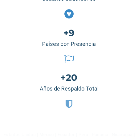
+9
Países con Presencia
+20
Años de Respaldo Total
Estados Unidos
|
México
|
Ecuador
|
Perú
|
Panamá
|
Nicaragua
|