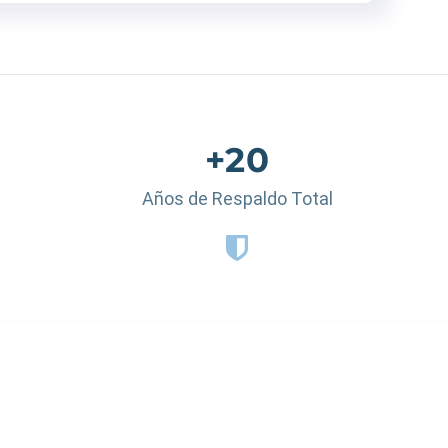
+20
Años de Respaldo Total
 Dominicana
|
España