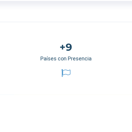
+9
Países con Presencia
éxico
|
Ecuador
|
Perú
|
Panamá
|
Nicaragua
|
Honduras
|
República