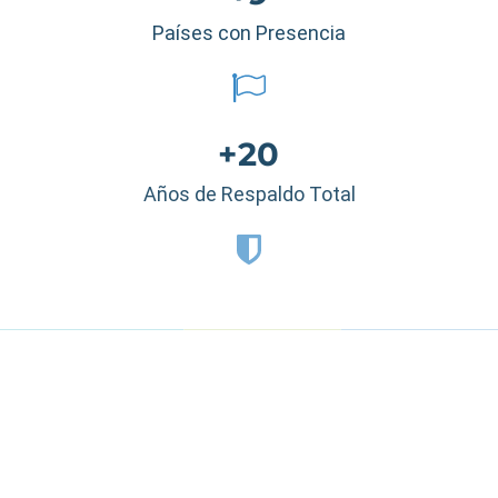
Países con Presencia
+20
Años de Respaldo Total
Estados Unidos
|
México
|
Ecuador
|
Perú
|
Panamá
|
Nicaragua
|
Honduras
|
República Dominicana
|
España