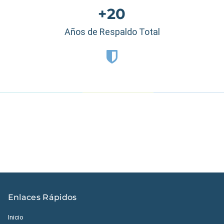
+20
Años de Respaldo Total
Estados Unidos
|
México
|
Ecuador
|
Perú
|
Panamá
|
Nicaragua
|
Honduras
|
República Dominicana
|
España
Enlaces Rápidos
Inicio