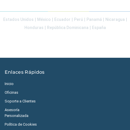
Estados Unidos
|
México
|
Ecuador
|
Perú
|
Panamá
|
Nicaragua
|
Honduras
|
República Dominicana
|
España
Enlaces Rápidos
Inicio
Oficinas
Soporte a Clientes
Asesoría
Personalizada
Política de Cookies