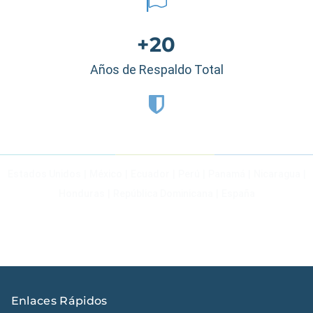
+20
Años de Respaldo Total
Estados Unidos
|
México
|
Ecuador
|
Perú
|
Panamá
|
Nicaragua
|
Honduras
|
República Dominicana
|
España
Enlaces Rápidos