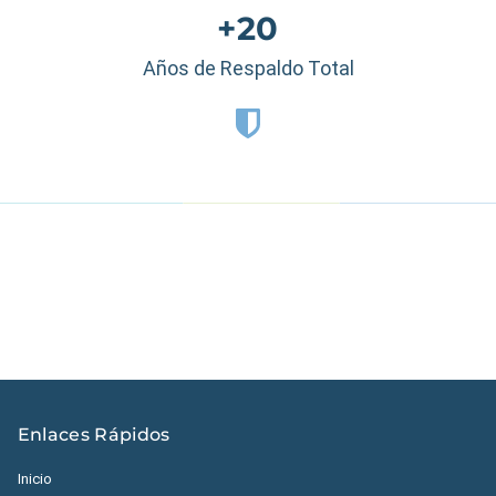
+20
Años de Respaldo Total
Estados Unidos
|
México
|
Ecuador
|
Perú
|
Panamá
|
Nicaragua
|
Honduras
|
República Dominicana
|
España
Enlaces Rápidos
Inicio