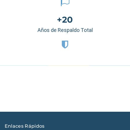
+20
Años de Respaldo Total
Estados Unidos
|
México
|
Ecuador
|
Perú
|
Panamá
|
Nicaragua
|
Honduras
|
República Dominicana
|
España
Enlaces Rápidos