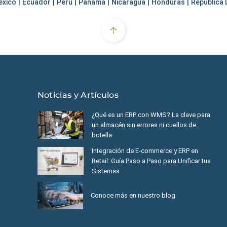
éxico
|
Ecuador
|
Perú
|
Panamá
|
Nicaragua
|
Honduras
|
República
Noticias y Artículos
¿Qué es un ERP con WMS? La clave para
un almacén sin errores ni cuellos de
botella
Integración de E-commerce y ERP en
Retail: Guía Paso a Paso para Unificar tus
Sistemas
Conoce más en nuestro blog