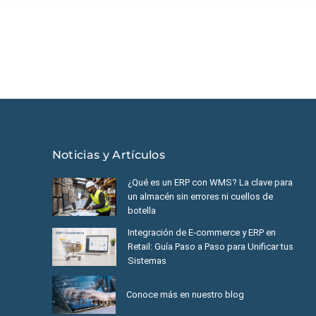
éxico
|
Ecuador
|
Perú
|
Panamá
|
Nicaragua
|
Honduras
|
República
Noticias y Artículos
¿Qué es un ERP con WMS? La clave para
un almacén sin errores ni cuellos de
botella
Integración de E-commerce y ERP en
Retail: Guía Paso a Paso para Unificar tus
Sistemas
Conoce más en nuestro blog