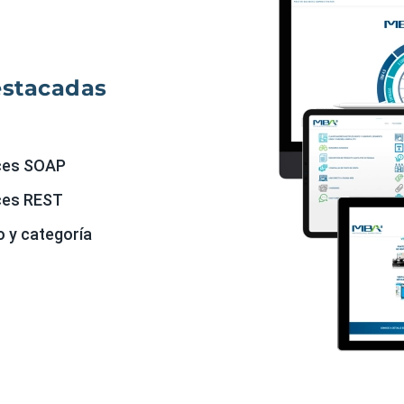
estacadas
ices SOAP
ices REST
o y categoría