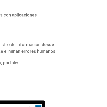
s con a
plicaciones
gistro de información
desde
 se eliminan
errores
humanos.
, portales