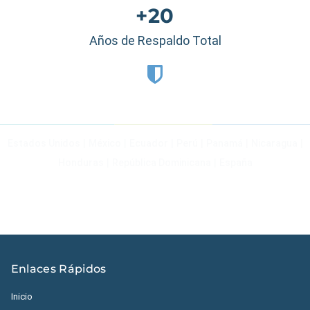
+20
Años de Respaldo Total
Estados Unidos
|
México
|
Ecuador
|
Perú
|
Panamá
|
Nicaragua
|
Honduras
|
República Dominicana
|
España
Enlaces Rápidos
Inicio