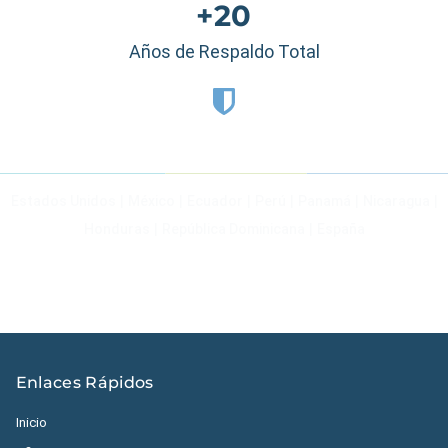
+20
Años de Respaldo Total
Estados Unidos
|
México
|
Ecuador
|
Perú
|
Panamá
|
Nicaragua
|
Honduras
|
República Dominicana
|
España
Enlaces Rápidos
Inicio