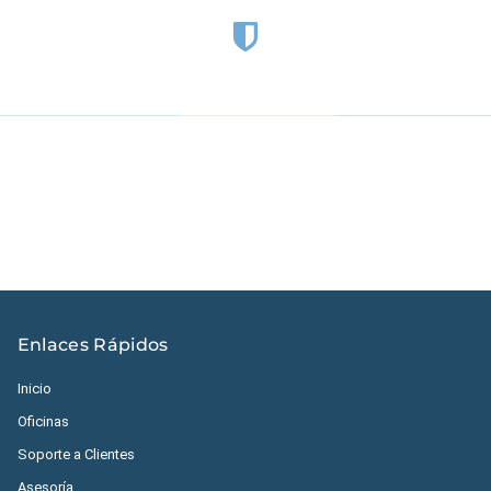
Estados Unidos
|
México
|
Ecuador
|
Perú
|
Panamá
|
Nicaragua
|
Honduras
|
República Dominicana
|
España
Enlaces Rápidos
Inicio
Oficinas
Soporte a Clientes
Asesoría